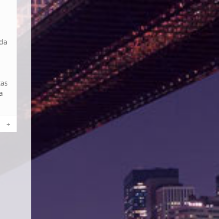
 da
tas
a
+