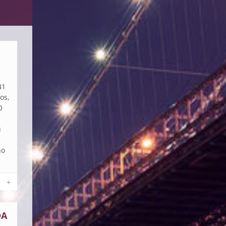
41
os,
O
u
no
+
DA