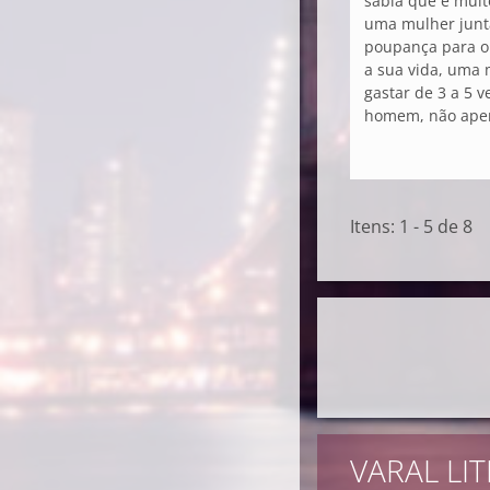
sabia que é muito
uma mulher junta
poupança para o
a sua vida, uma 
gastar de 3 a 5 
homem, não apen
Itens: 1 - 5 de 8
VARAL LIT