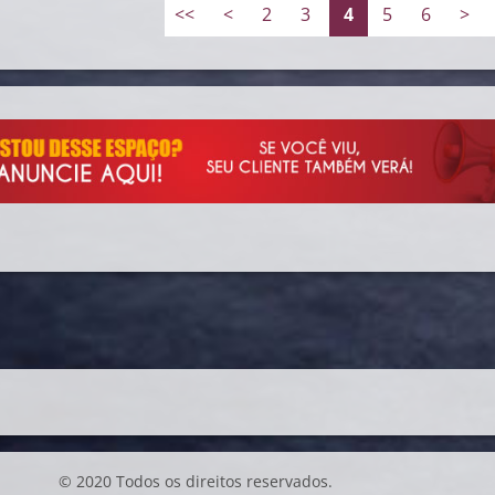
<<
<
2
3
4
5
6
>
© 2020 Todos os direitos reservados.