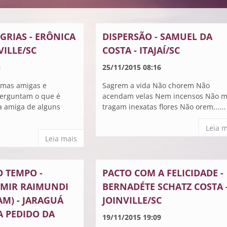
GRIAS - ERÔNICA
DISPERSÃO - SAMUEL DA
VILLE/SC
COSTA - ITAJAÍ/SC
3
25/11/2015 08:16
umas amigas e
Sagrem a vida Não chorem Não
erguntam o que é
acendam velas Nem incensos Não 
 amiga de alguns
tragam inexatas flores Não orem......
Leia m
Leia mais
O TEMPO -
PACTO COM A FELICIDADE -
MIR RAIMUNDI
BERNADÉTE SCHATZ COSTA 
M) - JARAGUÁ
JOINVILLE/SC
A PEDIDO DA
19/11/2015 19:09