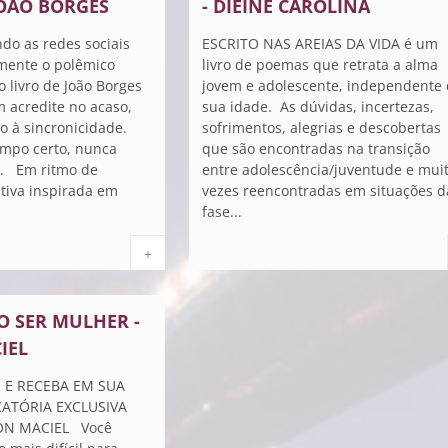
JOÃO BORGES
- DIEINE CAROLINA
do as redes sociais
ESCRITO NAS AREIAS DA VIDA é um
mente o polêmico
livro de poemas que retrata a alma
o livro de João Borges
jovem e adolescente, independente
m acredite no acaso,
sua idade. As dúvidas, incertezas,
to à sincronicidade.
sofrimentos, alegrias e descobertas
empo certo, nunca
que são encontradas na transição
.. Em ritmo de
entre adolescência/juventude e mui
tiva inspirada em
vezes reencontradas em situações d
fase...
+
O SER MULHER -
IEL
 E RECEBA EM SUA
ATÓRIA EXCLUSIVA
ON MACIEL Você