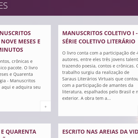
ES
NUSCRITOS
MANUSCRITOS COLETIVO I -
E NOVE MESES E
SÉRIE COLETIVO LITERÁRIO
MINUTOS
O livro conta com a participação de 
autores, entre eles três jovens talent
ntos, crônicas e
trazendo poesia, contos e crônicas. 
co pacote. O livro
trabalho surgiu da realização de
eses e Quarenta
Saraus Literários Virtuais que conto
gia - Manuscritos
com a participação de amantes da
e aqui e adquira seu
literatura, espalhados pelo Brasil e 
exterior. A obra tem a...
+
 E QUARENTA
ESCRITO NAS AREIAS DA VI