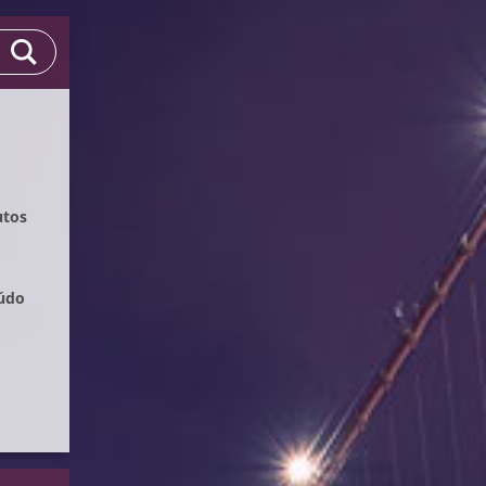
utos
eúdo