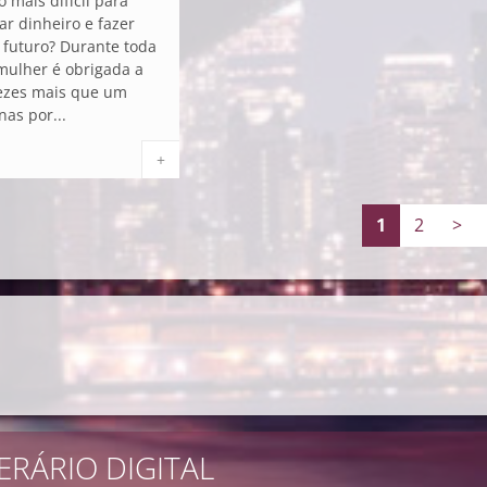
 mais difícil para
r dinheiro e fazer
 futuro? Durante toda
mulher é obrigada a
vezes mais que um
as por...
+
1
2
>
ERÁRIO DIGITAL