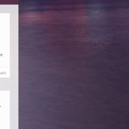
me
ais
-