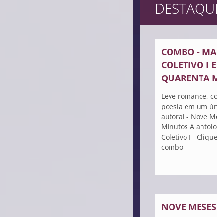
DESTAQU
COMBO - MA
COLETIVO I 
QUARENTA 
Leve romance, co
poesia em um úni
autoral - Nove M
Minutos A antolo
Coletivo I Cliqu
combo
NOVE MESES