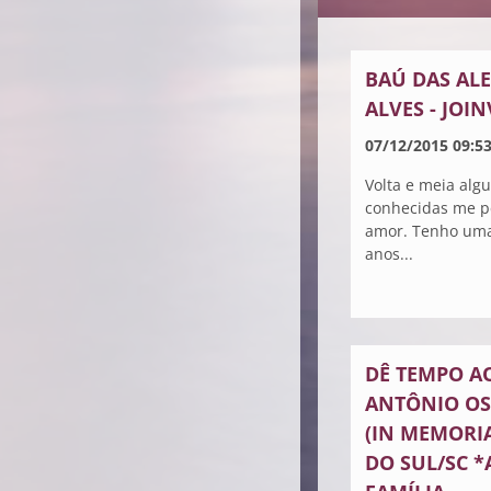
BAÚ DAS ALE
ALVES - JOIN
07/12/2015 09:5
Volta e meia alg
conhecidas me p
amor. Tenho uma
anos...
DÊ TEMPO A
ANTÔNIO OS
(IN MEMORIA
DO SUL/SC *