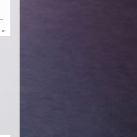
z
..
ais