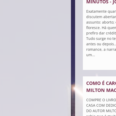
MINUTOS - 
Exatamente quan
discutem aberta
assunto: aborto; 
floresce. Há que
prefiro dar crédi
Tudo surge no t
antes ou depois.
romance, a narra
um...
COMO É CAR
MILTON MAC
COMPRE O LIVRO
CASA COM DEDIC
DO AUTOR MILT