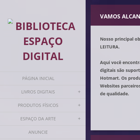
VAMOS ALCAN
Nosso principal ob
LEITURA.
Aqui você encontra
digitais são supor
Hotmart. Os produt
PÁGINA INICIAL
Websites parceiro
LIVROS DIGITAIS
de qualidade.
PRODUTOS FÍSICOS
ESPAÇO DA ARTE
ANUNCIE