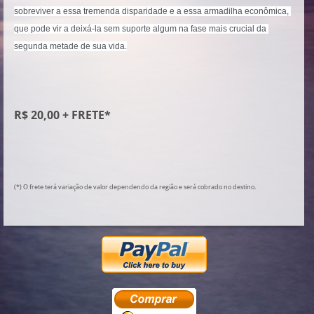
sobreviver a essa tremenda disparidade e a essa armadilha econômica, 
que pode vir a deixá-la sem suporte algum na fase mais crucial da 
segunda metade de sua vida.
R$ 20,00 + FRETE*
(*) O frete terá variação de valor dependendo da região e será cobrado no destino.