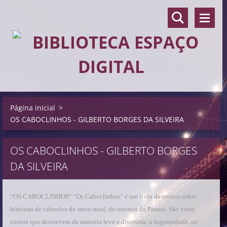
Página inicial
>
OS CABOCLINHOS - GILBERTO BORGES DA SILVEIRA
OS CABOCLINHOS - GILBERTO BORGES
DA SILVEIRA
“OS CABOCLINHOS” “Os Caboclinhos” é um livro de contos sobre
histórias de caboclos do meio rural, do interior do Paraná. São vinte
contos que descrevem de maneira leve e divertida, a ingenuidade, os