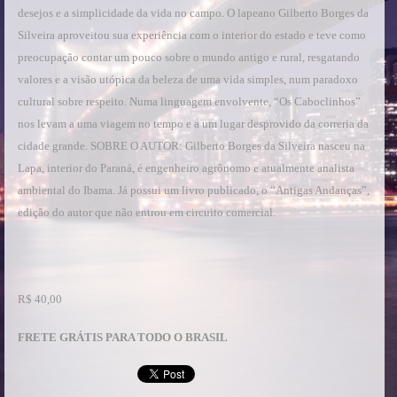
desejos e a simplicidade da vida no campo. O lapeano Gilberto Borges da
Silveira aproveitou sua experiência com o interior do estado e teve como
preocupação contar um pouco sobre o mundo antigo e rural, resgatando
valores e a visão utópica da beleza de uma vida simples, num paradoxo
cultural sobre respeito. Numa linguagem envolvente, “Os Caboclinhos”
nos levam a uma viagem no tempo e a um lugar desprovido da correria da
cidade grande. SOBRE O AUTOR: Gilberto Borges da Silveira nasceu na
Lapa, interior do Paraná, é engenheiro agrônomo e atualmente analista
ambiental do Ibama. Já possui um livro publicado, o “Antigas Andanças”,
edição do autor que não entrou em circuito comercial.
R$ 40,00
FRETE GRÁTIS PARA TODO O BRASIL