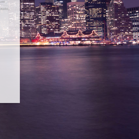
 um
inuto,