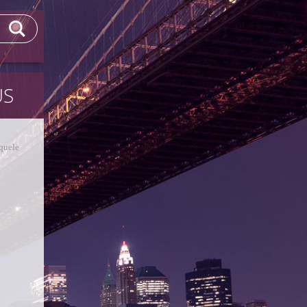
US
aquele