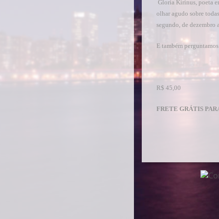
Gloria Kirinus, poeta e
olhar agudo sobre todas
segundo, de dezembro a
E também perguntamos:
R$ 45,00
FRETE GRÁTIS PAR