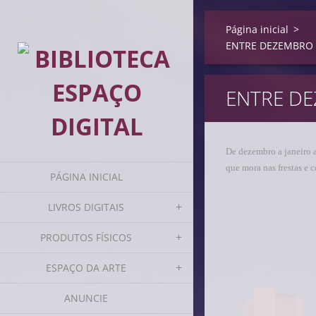
Página inicial
>
ENTRE DEZEMBRO E
ENTRE DE
De dezembro a janeiro a
que mora nas frestas e c
PÁGINA INICIAL
LIVROS DIGITAIS
PRODUTOS FÍSICOS
ESPAÇO DA ARTE
ANUNCIE