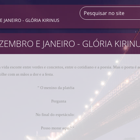
 JANEIRO - GLÓRIA KIRINUS
ZEMBRO E JANEIRO - GLÓRIA KIRIN
 vida escorre entre verdes e concretos, entre o cotidiano e a poesia. Mas o poeta é 
olhe com as mãos a dor e a festa.
“ O menino da platéia
Pergunta
No final do espetáculo:
Posso morar aqui? “