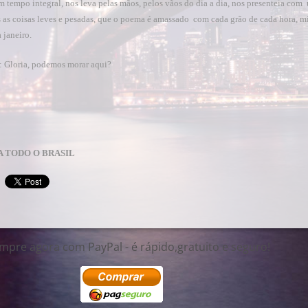
m tempo integral, nos leva pelas mãos, pelos vãos do dia a dia, nos presenteia com
 as coisas leves e pesadas, que o poema é amassado com cada grão de cada hora, m
 janeiro.
 Gloria, podemos morar aqui?
A TODO O BRASIL