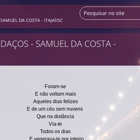
SAMUEL DA COSTA - ITAJAÍ/SC
EDAÇOS - SAMUEL DA COSTA -
Foram-se
E não voltam mais
Aqueles dias felizes
E de um céu sem nuvens
Que na distância
Via-te
Todos os dias
E venerava-te por inteiro